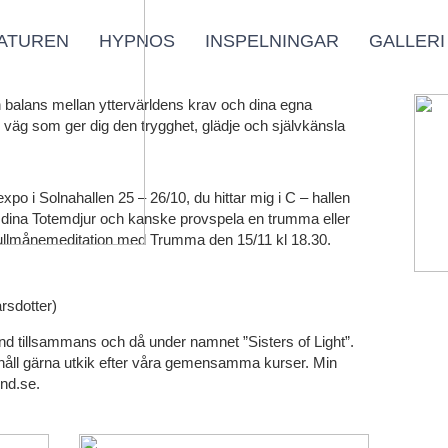
ATUREN
HYPNOS
INSPELNINGAR
GALLERI
n balans mellan yttervärldens krav och dina egna
äg som ger dig den trygghet, glädje och självkänsla
o i Solnahallen 25 – 26/10, du hittar mig i C – hallen
r dina Totemdjur och kanske provspela en trumma eller
Fullmånemeditation med Trumma den 15/11 kl 18.30.
rsdotter)
and tillsammans och då under namnet ”Sisters of Light”.
håll gärna utkik efter våra gemensamma kurser. Min
nd.se.