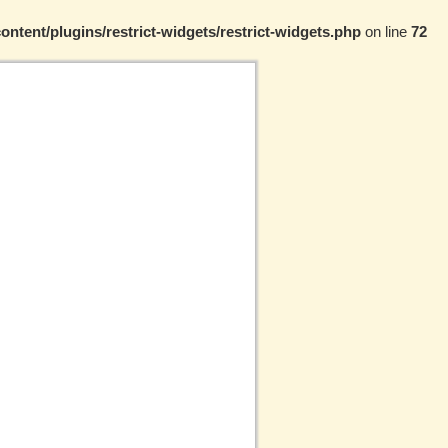
ontent/plugins/restrict-widgets/restrict-widgets.php
on line
72