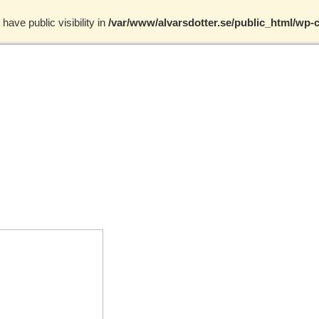
ve public visibility in
/var/www/alvarsdotter.se/public_html/wp-c